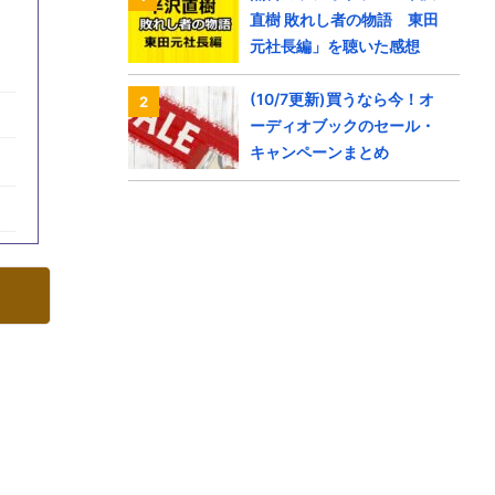
直樹 敗れし者の物語 東田
元社長編」を聴いた感想
(10/7更新)買うなら今！オ
ーディオブックのセール・
キャンペーンまとめ