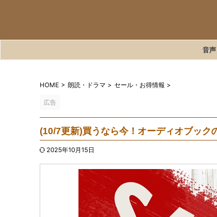
音声
HOME
>
朗読・ドラマ
>
セール・お得情報
>
広告
(10/7更新)買うなら今！オーディオブッ
2025年10月15日