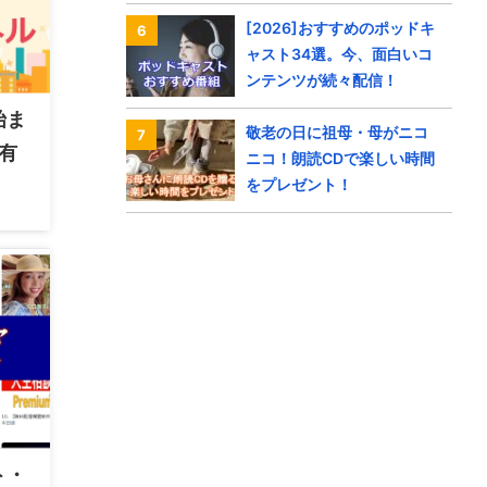
[2026]おすすめのポッドキ
ャスト34選。今、面白いコ
ンテンツが続々配信！
始ま
敬老の日に祖母・母がニコ
の有
ニコ！朗読CDで楽しい時間
をプレゼント！
ト・