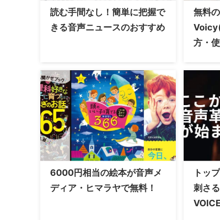
読む手間なし！簡単に把握で
無料の
きる音声ニュースのおすすめ
Voic
方・使
6000円相当の絵本が音声メ
トップ
ディア・ヒマラヤで無料！
刺さる
VOIC