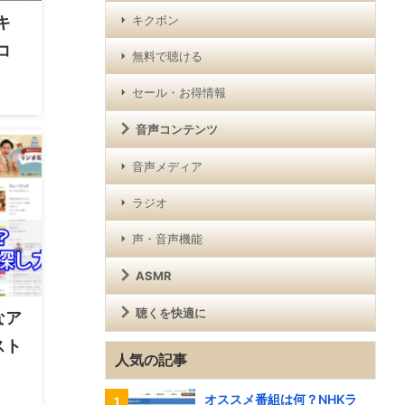
キ
キクボン
コ
無料で聴ける
セール・お得情報
音声コンテンツ
音声メディア
ラジオ
声・音声機能
ASMR
聴くを快適に
なア
スト
人気の記事
オススメ番組は何？NHKラ