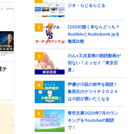
ジオ・らじるらじる
[2026]聴く本ならどっち？
AudibleとAudiobook.jpを
徹底比較
のん×又吉直樹の朗読動画が
切ない！エッセイ「東京百
償チ
景」
声優が小説の前半を朗読！
集英社のナツイチ２０２４
は小説が買いたくなる
青空文庫2020年7月のラン
キングをYoutubeの朗読
で！