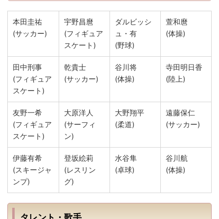
本田圭祐
宇野昌麿
ダルビッシ
萱和麿
(サッカー)
(フィギュア
ュ・有
(体操)
スケート)
(野球)
田中刑事
乾貴士
谷川将
寺田明日香
(フィギュア
(サッカー)
(体操)
(陸上)
スケート)
友野一希
大原洋人
大野翔平
遠藤保仁
(フィギュア
(サーフィ
(柔道)
(サッカー)
スケート)
ン)
伊藤有希
登坂絵莉
水谷隼
谷川航
(スキージャ
(レスリン
(卓球)
(体操)
ンプ)
グ)
タレント・歌手