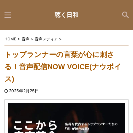
聴く日和
HOME
>
音声
>
音声メディア
>
トップランナーの言葉が心に刺さ
る！音声配信NOW VOICE(ナウボイ
ス)
2025年2月25日