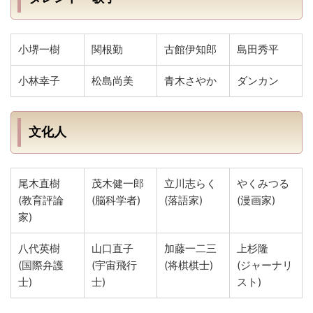
小堺一樹
関根勤
古館伊知郎
島田秀平
小林幸子
松島尚美
青木さやか
ダンカン
文化人
尾木直樹
茂木健一郎
立川志らく
やくみつる
(教育評論
(脳科学者)
(落語家)
(漫画家)
家)
八代英樹
山口直子
加藤一二三
上杉隆
(国際弁護
(宇宙飛行
(将棋棋士)
(ジャーナリ
士)
士)
スト)