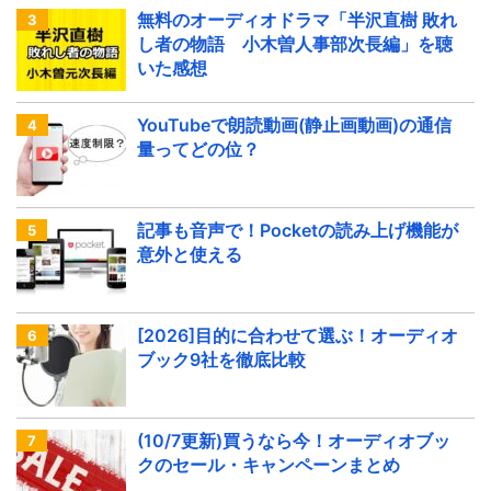
無料のオーディオドラマ「半沢直樹 敗れ
し者の物語 小木曽人事部次長編」を聴
いた感想
YouTubeで朗読動画(静止画動画)の通信
量ってどの位？
記事も音声で！Pocketの読み上げ機能が
意外と使える
[2026]目的に合わせて選ぶ！オーディオ
ブック9社を徹底比較
(10/7更新)買うなら今！オーディオブッ
クのセール・キャンペーンまとめ