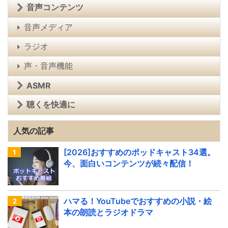
音声コンテンツ
音声メディア
ラジオ
声・音声機能
ASMR
聴くを快適に
人気の記事
[2026]おすすめのポッドキャスト34選。
今、面白いコンテンツが続々配信！
ハマる！YouTubeでおすすめの小説・絵
本の朗読とラジオドラマ