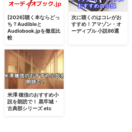
[2026]聴く本ならどっ
次に聴くのはコレがお
ち？Audibleと
すすめ！アマゾン・オ
Audiobook.jpを徹底比
ーディブル 小説86選
較
米澤 穂信のおすすめ小
説を朗読で！ 黒牢城・
古典部シリーズ etc